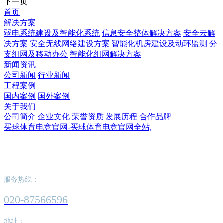
下一页
首页
解决方案
弱电系统建设及智能化系统
信息安全整体解决方案
安全云解
决方案
安全无线网络建设方案
智能化机房建设及动环监测
分
支组网及移动办公
智能化组网解决方案
新闻资讯
公司新闻
行业新闻
工程案例
国内案例
国外案例
关于我们
公司简介
企业文化
荣誉资质
发展历程
合作品牌
买球体育电竞官网-买球体育电竞官网全站,
买球体育电竞官网-买球体育电竞官网全站,
服务热线：
020-87566596
地址：