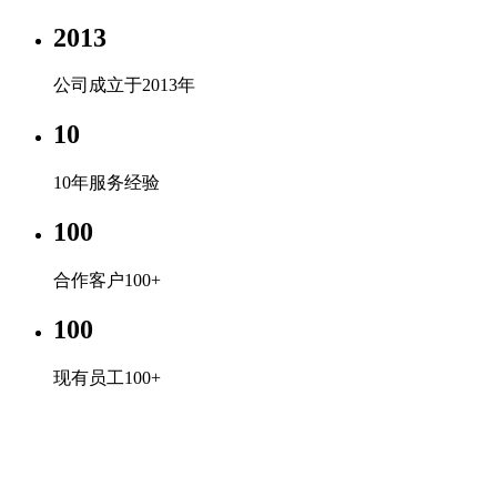
2013
公司成立于2013年
10
10年服务经验
100
合作客户100+
100
现有员工100+
企业文化
专心、专注、专业，超越自我，共赢未来