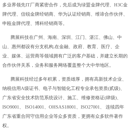
多业界领先IT厂商紧密合作，先后成为绿盟金牌代理、H3C金
牌代理、信锐金牌经销商、华为认证经销商、维谛合作伙伴、
申瓯金牌代理、博科经销商等。
腾展科技在广州、海南、深圳、江门、湛江、佛山、中
山、惠州都设有分支机构,在金融、政府、教育、医疗、企
业、媒体、运营商等领域拥有广泛的客户基础，并建立长期的
合作伙伴关系，业务和服务网络覆盖整个大中华地区。
腾展科技经过多年积累，资质雄厚，拥有高新技术企业、
纳税信用A级证书、电子与智能化工程专业承包资质(贰级)、
广东省安全技术防范系统设计、施工、维修资格证(肆级)、
ISO9001、 ISO14001、OHSAS18001、ISO27001、 连续四年
广东省重合同守信用企业等众多资质，更拥有众多软件著作
权。