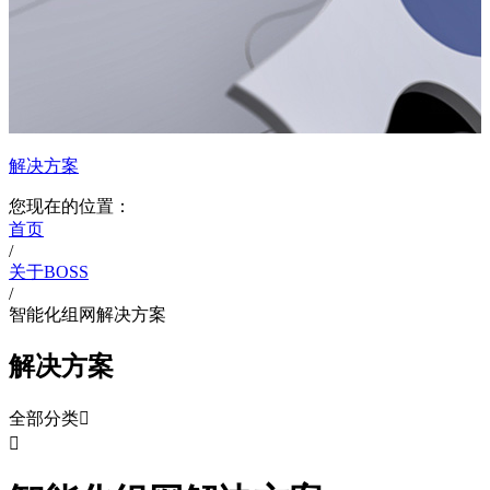
解决方案
您现在的位置：
首页
/
关于BOSS
/
智能化组网解决方案
解决方案
全部分类

