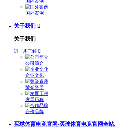
国内案例
国外案例
关于我们

关于我们
进一步了解

公司简介
企业文化
荣誉资质
发展历程
合作品牌
买球体育电竞官网-买球体育电竞官网全站,