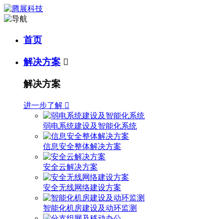
首页
解决方案

解决方案
进一步了解

弱电系统建设及智能化系统
信息安全整体解决方案
安全云解决方案
安全无线网络建设方案
智能化机房建设及动环监测