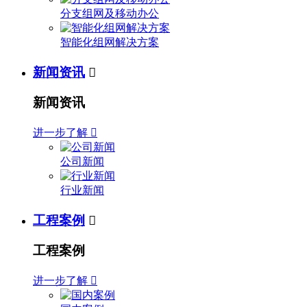
分支组网及移动办公
智能化组网解决方案
新闻资讯

新闻资讯
进一步了解

公司新闻
行业新闻
工程案例

工程案例
进一步了解
