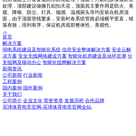
处理，顶部建议做微孔铝扣天花，顶面其主要作用是防火、美
观、降噪、防尘。灯具、烟感、温感探头等均安装在机房顶
面，由于顶面管线繁多，安装时各系统管路必须横平竖直，错
落有致，排列有序，保证机房底部整体性、美观性。
→
首页
解决方案
弱电系统建设及智能化系统
信息安全整体解决方案
安全云解
决方案
安全无线网络建设方案
智能化机房建设及动环监测
分
支组网及移动办公
智能化组网解决方案
新闻资讯
公司新闻
行业新闻
工程案例
国内案例
国外案例
关于我们
公司简介
企业文化
荣誉资质
发展历程
合作品牌
买球体育电竞官网-买球体育电竞官网全站,
买球体育电竞官网-买球体育电竞官网全站,