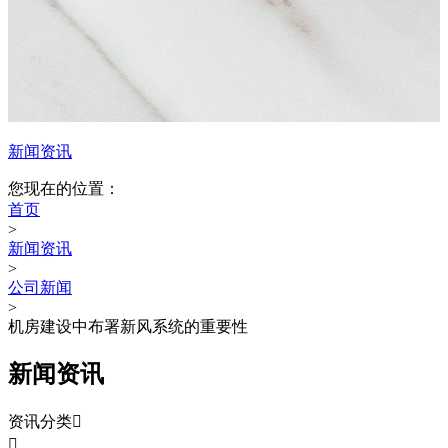
新闻资讯
您现在的位置：
首页
>
新闻资讯
>
公司新闻
>
机房建设中布署新风系统的重要性
新闻资讯
资讯分类

