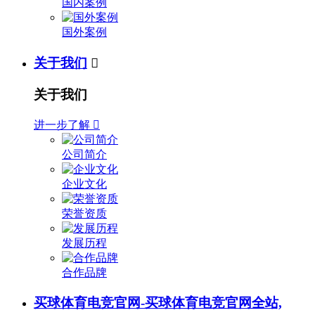
国内案例
国外案例
关于我们

关于我们
进一步了解

公司简介
企业文化
荣誉资质
发展历程
合作品牌
买球体育电竞官网-买球体育电竞官网全站,